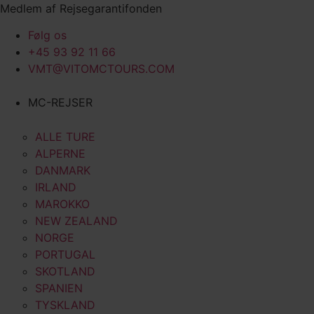
Videre
Medlem af Rejsegarantifonden
til
Følg os
indhold
+45 93 92 11 66
VMT@VITOMCTOURS.COM
MC-REJSER
ALLE TURE
ALPERNE
DANMARK
IRLAND
MAROKKO
NEW ZEALAND
NORGE
PORTUGAL
SKOTLAND
SPANIEN
TYSKLAND