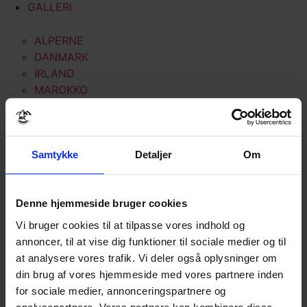
GALLERI
ALPERNE
DANMARK
IRLAND
MAROKKO
NEW ZEALAND
NORGE
PORTUGAL
Samtykke
Detaljer
Om
SKOTLAND
SPANIEN
TYSKLAND
Denne hjemmeside bruger cookies
HARLEY DAVIDSON
Vi bruger cookies til at tilpasse vores indhold og
LINKS
annoncer, til at vise dig funktioner til sociale medier og til
AFVIKLEDE REJSER
at analysere vores trafik. Vi deler også oplysninger om
GENEREL INFO
din brug af vores hjemmeside med vores partnere inden
for sociale medier, annonceringspartnere og
FORSIKRING – AFBESTILLING