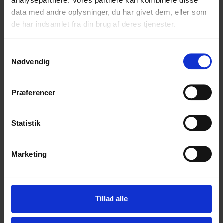
analysepartnere. Vores partnere kan kombinere disse
FORSIKRING – REJSE
data med andre oplysninger, du har givet dem, eller som
KONTAKTINFO
de har indsamlet fra din brug af deres tjenester.
GODE RÅD OG INFO
BETINGELSER
Samtykkevalg
PRIVATLIVSPOLITIK
Nødvendig
OM VITO MC TOURS
KONTAKT
Præferencer
MC-REJSER
Statistik
ALLE TURE
ALPERNE
Marketing
DANMARK
IRLAND
MAROKKO
NEW ZEALAND
Tillad alle
NORGE
PORTUGAL