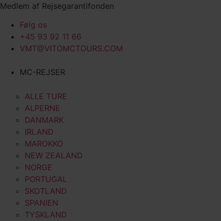
Videre
Medlem af Rejsegarantifonden
til
Følg os
indhold
+45 93 92 11 66
VMT@VITOMCTOURS.COM
MC-REJSER
ALLE TURE
ALPERNE
DANMARK
IRLAND
MAROKKO
NEW ZEALAND
NORGE
PORTUGAL
SKOTLAND
SPANIEN
TYSKLAND