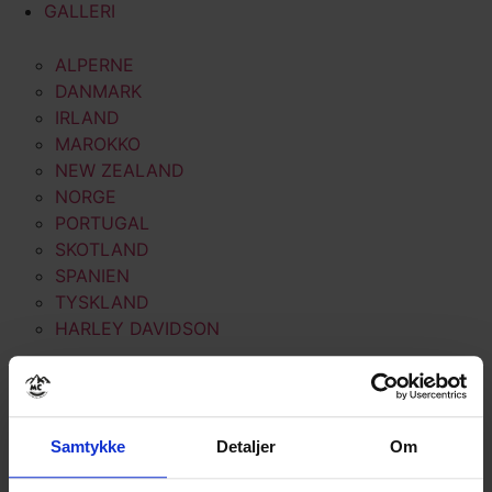
GALLERI
ALPERNE
DANMARK
IRLAND
MAROKKO
NEW ZEALAND
NORGE
PORTUGAL
SKOTLAND
SPANIEN
TYSKLAND
HARLEY DAVIDSON
LINKS
AFVIKLEDE REJSER
GENEREL INFO
Samtykke
Detaljer
Om
FORSIKRING – AFBESTILLING