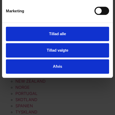
SKOTLAND
SPANIEN
Marketing
TYSKLAND
HARLEY DAVIDSON
BESTIL EGEN TUR
Tillad alle
LEJE AF MC
GALLERI
Tillad valgte
ALPERNE
DANMARK
Afvis
IRLAND
MAROKKO
NEW ZEALAND
NORGE
PORTUGAL
SKOTLAND
SPANIEN
TYSKLAND