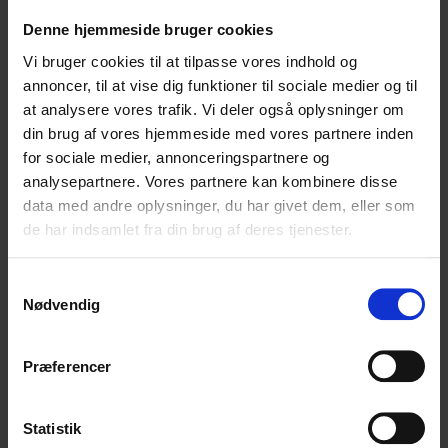
FORSIKRING – REJSE
Denne hjemmeside bruger cookies
KONTAKTINFO
GODE RÅD OG INFO
Vi bruger cookies til at tilpasse vores indhold og
BETINGELSER
annoncer, til at vise dig funktioner til sociale medier og til
PRIVATLIVSPOLITIK
at analysere vores trafik. Vi deler også oplysninger om
OM VITO MC TOURS
din brug af vores hjemmeside med vores partnere inden
KONTAKT
for sociale medier, annonceringspartnere og
analysepartnere. Vores partnere kan kombinere disse
data med andre oplysninger, du har givet dem, eller som
MC-REJSER
de har indsamlet fra din brug af deres tjenester.
ALLE TURE
Samtykkevalg
ALPERNE
Nødvendig
DANMARK
IRLAND
MAROKKO
Præferencer
NEW ZEALAND
NORGE
Statistik
PORTUGAL