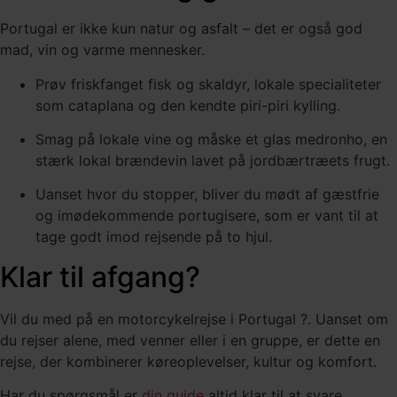
Portugal er ikke kun natur og asfalt – det er også god
mad, vin og varme mennesker.
Prøv friskfanget fisk og skaldyr, lokale specialiteter
som cataplana og den kendte piri-piri kylling.
Smag på lokale vine og måske et glas medronho, en
stærk lokal brændevin lavet på jordbærtræets frugt.
Uanset hvor du stopper, bliver du mødt af gæstfrie
og imødekommende portugisere, som er vant til at
tage godt imod rejsende på to hjul.
Klar til afgang?
Vil du med på en motorcykelrejse i Portugal ?. Uanset om
du rejser alene, med venner eller i en gruppe, er dette en
rejse, der kombinerer køreoplevelser, kultur og komfort.
Har du spørgsmål er
din guide
altid klar til at svare.