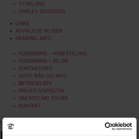
TYSKLAND
HARLEY DAVIDSON
LINKS
AFVIKLEDE REJSER
GENEREL INFO
FORSIKRING – AFBESTILLING
FORSIKRING – REJSE
KONTAKTINFO
GODE RÅD OG INFO
BETINGELSER
PRIVATLIVSPOLITIK
OM VITO MC TOURS
KONTAKT
NYHEDSBREV
PORTUGAL