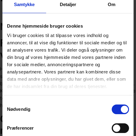
Samtykke
Detaljer
Om
Motorcykelrejser i Portugal
Motorcykelrejser i Portugal
Denne hjemmeside bruger cookies
Vi bruger cookies til at tilpasse vores indhold og
Fantastiske oplevelser
annoncer, til at vise dig funktioner til sociale medier og til
at analysere vores trafik. Vi deler også oplysninger om
venter!
din brug af vores hjemmeside med vores partnere inden
for sociale medier, annonceringspartnere og
Hvis du er til motorcykelkørsel, er Portugal en af Europas
analysepartnere. Vores partnere kan kombinere disse
skjulte perler. Her venter fantastisk asfalt, snoede
data med andre oplysninger, du har givet dem, eller som
bjergveje og kystruter, der er som skræddersyet til to hjul.
de har indsamlet fra din brug af deres tjenester.
Kombiner det med over 3.000 solskinstimer årligt og milde
temperaturer, der sjældent dykker under 20 grader – så
Samtykkevalg
har du opskriften på en drømmerejse for motorcyklister.
Nødvendig
Oplev Portugal på
motorcykel
Præferencer