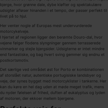
bjerge, hvor grønne dale, dybe kløfter og spektakulære
udsigter afløser hinanden i et tempo, der passer perfekt til
livet på to hjul.
Her venter nogle af Europas mest undervurderede
motorcykelveje.
I hjertet af regionen ligger den berømte Douro-dal, hvor
vejene følger flodens slyngninger gennem terrasserede
vinmarker og stejle bjergsider. Udsigterne er intet mindre
end fantastiske, og bag hvert sving gemmer sig endnu et
postkortsmotiv.
Det særlige ved området øst for Porto er kombinationen
af storslået natur, autentiske portugisiske landsbyer og
veje, der synes bygget med motorcyklister i tankerne. Her
kan du køre en hel dag uden at møde meget trafik, mens
du nyder følelsen af frihed, duften af eukalyptus og lyden
af motoren, der ekkoer mellem bjergene.