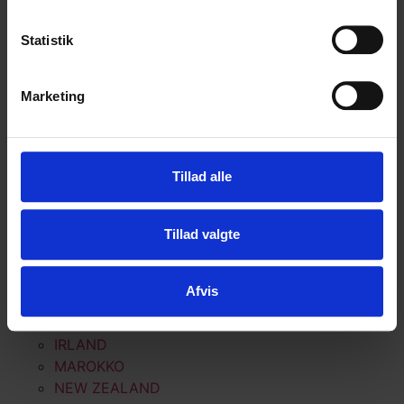
IRLAND
MAROKKO
Statistik
NEW ZEALAND
NORGE
PORTUGAL
Marketing
SKOTLAND
SPANIEN
TYSKLAND
Tillad alle
HARLEY DAVIDSON
BESTIL EGEN TUR
Tillad valgte
LEJE AF MC
GALLERI
Afvis
ALPERNE
DANMARK
IRLAND
MAROKKO
NEW ZEALAND