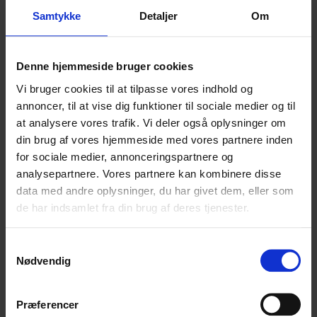
LINKS
Samtykke
Detaljer
Om
AFVIKLEDE REJSER
GENEREL INFO
Denne hjemmeside bruger cookies
FORSIKRING – AFBESTILLING
FORSIKRING – REJSE
Vi bruger cookies til at tilpasse vores indhold og
KONTAKTINFO
annoncer, til at vise dig funktioner til sociale medier og til
GODE RÅD OG INFO
at analysere vores trafik. Vi deler også oplysninger om
BETINGELSER
din brug af vores hjemmeside med vores partnere inden
PRIVATLIVSPOLITIK
for sociale medier, annonceringspartnere og
OM VITO MC TOURS
analysepartnere. Vores partnere kan kombinere disse
KONTAKT
data med andre oplysninger, du har givet dem, eller som
de har indsamlet fra din brug af deres tjenester.
MC-REJSER
Samtykkevalg
Nødvendig
ALLE TURE
ALPERNE
DANMARK
Præferencer