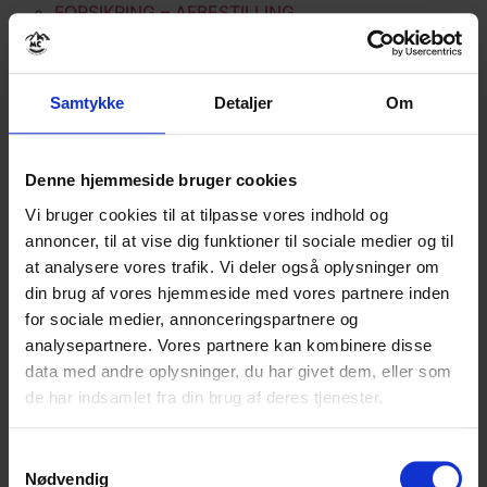
FORSIKRING – AFBESTILLING
FORSIKRING – REJSE
KONTAKTINFO
GODE RÅD OG INFO
Samtykke
Detaljer
Om
BETINGELSER
PRIVATLIVSPOLITIK
OM VITO MC TOURS
Denne hjemmeside bruger cookies
KONTAKT
Vi bruger cookies til at tilpasse vores indhold og
annoncer, til at vise dig funktioner til sociale medier og til
MC-REJSER
at analysere vores trafik. Vi deler også oplysninger om
din brug af vores hjemmeside med vores partnere inden
ALLE TURE
for sociale medier, annonceringspartnere og
ALPERNE
analysepartnere. Vores partnere kan kombinere disse
DANMARK
data med andre oplysninger, du har givet dem, eller som
IRLAND
de har indsamlet fra din brug af deres tjenester.
MAROKKO
NEW ZEALAND
Samtykkevalg
NORGE
Nødvendig