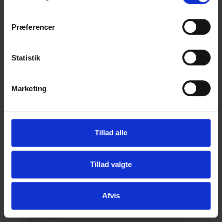
PORTUGAL
SKOTLAND
Præferencer
SPANIEN
TYSKLAND
HARLEY DAVIDSON
Statistik
BESTIL EGEN TUR
LEJE AF MC
Marketing
GALLERI
ALPERNE
DANMARK
Tillad alle
IRLAND
MAROKKO
Tillad valgte
NEW ZEALAND
NORGE
PORTUGAL
Afvis
SKOTLAND
SPANIEN