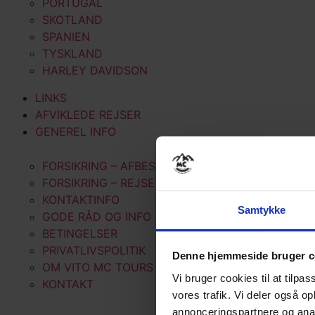
PORTUGAL
SKOTLAND
SPANIEN
TYSKLAND
HARLEY DAVIDSON
LINKS
AFVIKLEDE REJSER
GENEREL INFO
FORSIKRING – AFBESTILLING
FORSIKRING – REJSE
KONTAKTINFO
Samtykke
GODE RÅD OG INFO
BETINGELSER
PRIVATLIVSPOLITIK
Denne hjemmeside bruger c
OM VITO MC TOURS
Vi bruger cookies til at tilpas
KONTAKT
vores trafik. Vi deler også 
annonceringspartnere og anal