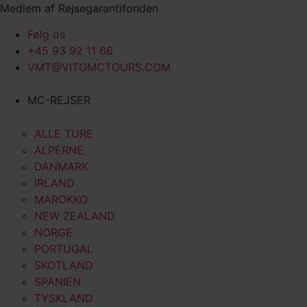
Videre
Medlem af Rejsegarantifonden
til
Følg os
indhold
+45 93 92 11 66
VMT@VITOMCTOURS.COM
MC-REJSER
ALLE TURE
ALPERNE
DANMARK
IRLAND
MAROKKO
NEW ZEALAND
NORGE
PORTUGAL
SKOTLAND
SPANIEN
TYSKLAND