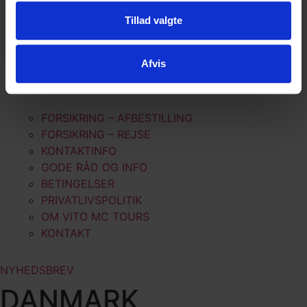
TYSKLAND
Tillad valgte
HARLEY DAVIDSON
LINKS
Afvis
AFVIKLEDE REJSER
GENEREL INFO
FORSIKRING – AFBESTILLING
FORSIKRING – REJSE
KONTAKTINFO
GODE RÅD OG INFO
BETINGELSER
PRIVATLIVSPOLITIK
OM VITO MC TOURS
KONTAKT
NYHEDSBREV
DANMARK