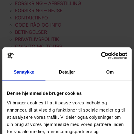
FORSIKRING – AFBESTILLING
FORSIKRING – REJSE
KONTAKTINFO
GODE RÅD OG INFO
BETINGELSER
PRIVATLIVSPOLITIK
OM VITO MC TOURS
KONTAKT
Samtykke
Detaljer
Om
MC-REJSER
ALLE TURE
Denne hjemmeside bruger cookies
ALPERNE
DANMARK
Vi bruger cookies til at tilpasse vores indhold og
IRLAND
annoncer, til at vise dig funktioner til sociale medier og til
MAROKKO
at analysere vores trafik. Vi deler også oplysninger om
NEW ZEALAND
din brug af vores hjemmeside med vores partnere inden
NORGE
for sociale medier, annonceringspartnere og