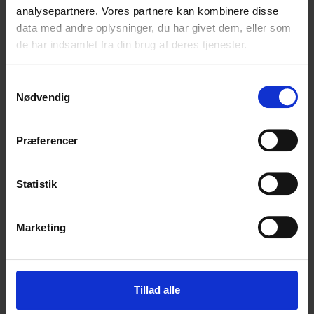
PORTUGAL
analysepartnere. Vores partnere kan kombinere disse
SKOTLAND
data med andre oplysninger, du har givet dem, eller som
SPANIEN
de har indsamlet fra din brug af deres tjenester.
TYSKLAND
HARLEY DAVIDSON
Samtykkevalg
BESTIL EGEN TUR
Nødvendig
LEJE AF MC
GALLERI
Præferencer
ALPERNE
Statistik
DANMARK
IRLAND
MAROKKO
Marketing
NEW ZEALAND
NORGE
PORTUGAL
SKOTLAND
Tillad alle
SPANIEN