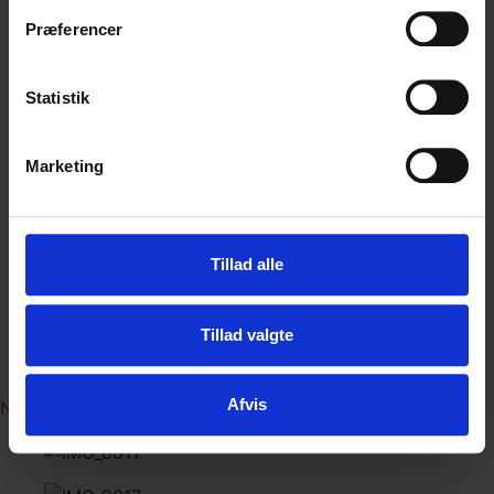
HARLEY DAVIDSON
Præferencer
LINKS
AFVIKLEDE REJSER
Statistik
GENEREL INFO
FORSIKRING – AFBESTILLING
Marketing
FORSIKRING – REJSE
KONTAKTINFO
GODE RÅD OG INFO
Tillad alle
BETINGELSER
PRIVATLIVSPOLITIK
OM VITO MC TOURS
Tillad valgte
KONTAKT
Afvis
NYHEDSBREV