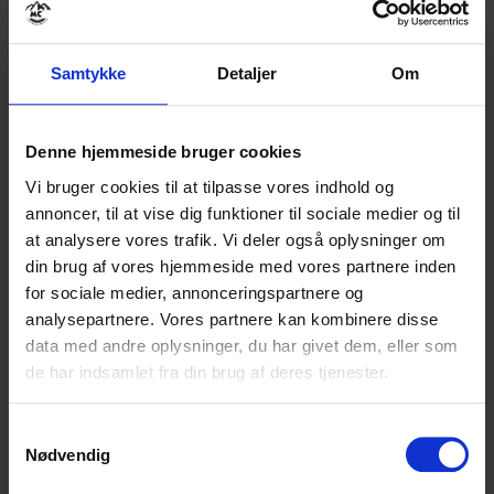
SKOTLAND
SPANIEN
TYSKLAND
Samtykke
Detaljer
Om
HARLEY DAVIDSON
BESTIL EGEN TUR
Denne hjemmeside bruger cookies
LEJE AF MC
Vi bruger cookies til at tilpasse vores indhold og
GALLERI
annoncer, til at vise dig funktioner til sociale medier og til
at analysere vores trafik. Vi deler også oplysninger om
ALPERNE
din brug af vores hjemmeside med vores partnere inden
DANMARK
for sociale medier, annonceringspartnere og
IRLAND
analysepartnere. Vores partnere kan kombinere disse
MAROKKO
data med andre oplysninger, du har givet dem, eller som
NEW ZEALAND
de har indsamlet fra din brug af deres tjenester.
NORGE
PORTUGAL
SKOTLAND
Samtykkevalg
SPANIEN
Nødvendig
TYSKLAND