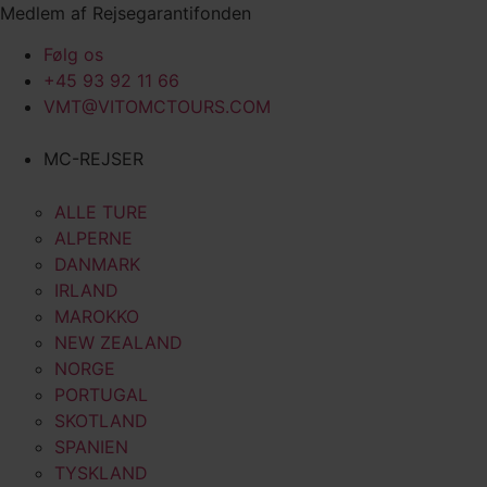
Videre
Medlem af Rejsegarantifonden
til
Følg os
indhold
+45 93 92 11 66
VMT@VITOMCTOURS.COM
MC-REJSER
ALLE TURE
ALPERNE
DANMARK
IRLAND
MAROKKO
NEW ZEALAND
NORGE
PORTUGAL
SKOTLAND
SPANIEN
TYSKLAND