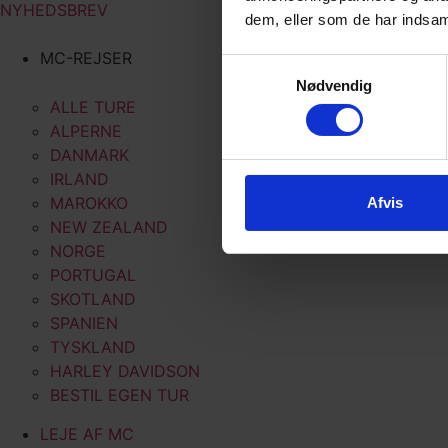
NYHEDSBREV
dem, eller som de har indsaml
MC-REJSER
Samtykkevalg
Nødvendig
ALLE TURE
ALPERNE
DANMARK
IRLAND
MAROKKO
Afvis
NEW ZEALAND
NORGE
PORTUGAL
SKOTLAND
SPANIEN
TYSKLAND
HARLEY DAVIDSON
BESTIL EGEN TUR
LEJE AF MC