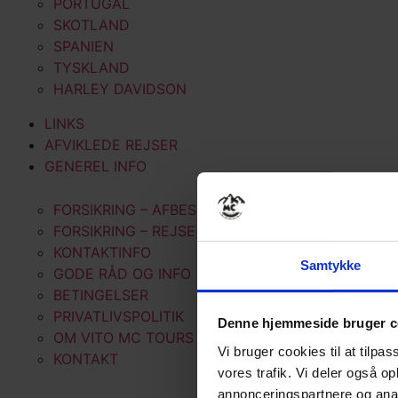
PORTUGAL
SKOTLAND
SPANIEN
TYSKLAND
HARLEY DAVIDSON
LINKS
AFVIKLEDE REJSER
GENEREL INFO
FORSIKRING – AFBESTILLING
FORSIKRING – REJSE
KONTAKTINFO
Samtykke
GODE RÅD OG INFO
BETINGELSER
PRIVATLIVSPOLITIK
Denne hjemmeside bruger c
OM VITO MC TOURS
Vi bruger cookies til at tilpas
KONTAKT
vores trafik. Vi deler også 
annonceringspartnere og anal