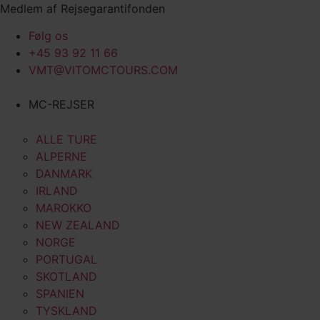
Videre
Medlem af Rejsegarantifonden
til
Følg os
indhold
+45 93 92 11 66
VMT@VITOMCTOURS.COM
MC-REJSER
ALLE TURE
ALPERNE
DANMARK
IRLAND
MAROKKO
NEW ZEALAND
NORGE
PORTUGAL
SKOTLAND
SPANIEN
TYSKLAND