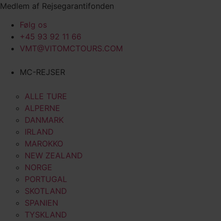
Videre
Medlem af Rejsegarantifonden
til
Følg os
indhold
+45 93 92 11 66
VMT@VITOMCTOURS.COM
MC-REJSER
ALLE TURE
ALPERNE
DANMARK
IRLAND
MAROKKO
NEW ZEALAND
NORGE
PORTUGAL
SKOTLAND
SPANIEN
TYSKLAND