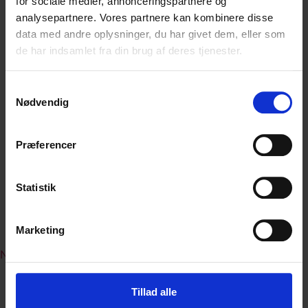
for sociale medier, annonceringspartnere og
HARLEY DAVIDSON
analysepartnere. Vores partnere kan kombinere disse
data med andre oplysninger, du har givet dem, eller som
LINKS
de har indsamlet fra din brug af deres tjenester.
AFVIKLEDE REJSER
GENEREL INFO
Samtykkevalg
FORSIKRING – AFBESTILLING
Nødvendig
FORSIKRING – REJSE
KONTAKTINFO
Præferencer
GODE RÅD OG INFO
BETINGELSER
PRIVATLIVSPOLITIK
Statistik
OM VITO MC TOURS
KONTAKT
Marketing
NYHEDSBREV
Tillad alle