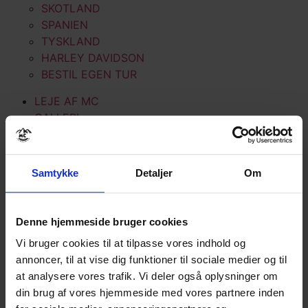
SKOTLAND
SPANIEN
TYSKLAND
HARLEY DAVIDSON
BESTIL EGEN TUR
LEJE AF MC
GALLERI
ALPERNE
DANMARK
Samtykke
Detaljer
Om
IRLAND
MAROKKO
NEW ZEALAND
Denne hjemmeside bruger cookies
NORGE
Vi bruger cookies til at tilpasse vores indhold og
PORTUGAL
annoncer, til at vise dig funktioner til sociale medier og til
SKOTLAND
at analysere vores trafik. Vi deler også oplysninger om
SPANIEN
din brug af vores hjemmeside med vores partnere inden
TYSKLAND