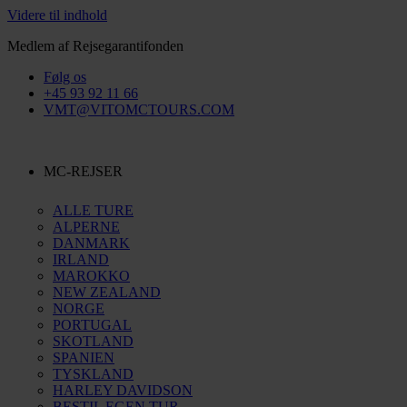
Videre til indhold
Medlem af Rejsegarantifonden
Følg os
+45 93 92 11 66
VMT@VITOMCTOURS.COM
MC-REJSER
ALLE TURE
ALPERNE
DANMARK
IRLAND
MAROKKO
NEW ZEALAND
NORGE
PORTUGAL
SKOTLAND
SPANIEN
TYSKLAND
HARLEY DAVIDSON
BESTIL EGEN TUR