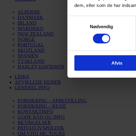
dem, eller som de har indsaml
ALPERNE
DANMARK
Samtykkevalg
IRLAND
Nødvendig
MAROKKO
NEW ZEALAND
NORGE
PORTUGAL
SKOTLAND
SPANIEN
TYSKLAND
Afvis
HARLEY DAVIDSON
LINKS
AFVIKLEDE REJSER
GENEREL INFO
FORSIKRING – AFBESTILLING
FORSIKRING – REJSE
KONTAKTINFO
GODE RÅD OG INFO
BETINGELSER
PRIVATLIVSPOLITIK
OM VITO MC TOURS