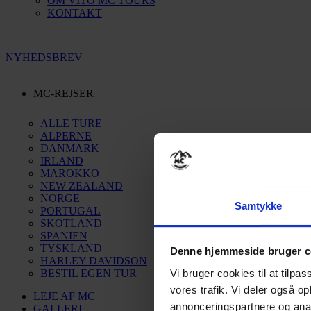
OM VITO MC TOURS
KONTAKT
NYHEDSBREV
MC-REJSER
ALLE TURE
ALPERNE
DANMARK
IRLAND
MAROKKO
NEW ZEALAND
NORGE
Samtykke
PORTUGAL
SKOTLAND
SPANIEN
TYSKLAND
Denne hjemmeside bruger c
HARLEY DAVIDSON
Vi bruger cookies til at tilpas
BESTIL EGEN TUR
vores trafik. Vi deler også 
LEJE AF MC
annonceringspartnere og anal
GALLERI