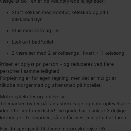
vælge at bo i en af de veludstyrede lejligheder:
Stort køkken med komfur, køleskab og alt i
køkkenudstyr
Stue med sofa og TV
Lækkert bad/toilet
2 værelser med 2 enkeltsenge i hvert + 1 køjeseng
Prisen er oplyst pr. person – og reduceres ved flere
personer i samme lejlighed.
Forplejning er for egen regning, men det er muligt at
tilkøbe morgenmad og aftensmad på hotellet.
Motorcykelruter og oplevelser
Telemarken byder på fantastiske veje og naturoplevelser –
ideelt for motorcyklister! Din guide har planlagt 3 dejlige
køredage i Telemarken, så du får mest muligt ud af turen.
Har du spørgsmål til denne motorcykelrejse i Kr.