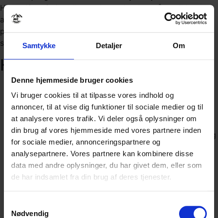
Himmelfartsferien eller ønsker at booke , så tøv ikke med
at kontakte os – vi glæder os til at byde dig velkommen
på denne Motorcykelrejse i Kr. Himmelfartsferien 2026, i
smukke Telemarken!
Samtykke
Detaljer
Om
Hvad er med i prisen
Denne hjemmeside bruger cookies
VED OVERNATNING PÅ HOTEL:
Vi bruger cookies til at tilpasse vores indhold og
✅4* hotel med halvpension startende med
annoncer, til at vise dig funktioner til sociale medier og til
aftensmad på ankomstdagen og morgenmad på
at analysere vores trafik. Vi deler også oplysninger om
hjemrejsedagen.
din brug af vores hjemmeside med vores partnere inden
✅4 overnatninger i delt dobbeltværelse med bad og
for sociale medier, annonceringspartnere og
toilet, tv.
analysepartnere. Vores partnere kan kombinere disse
✅Fri adgang til hotellets faciliteter, f.eks.
data med andre oplysninger, du har givet dem, eller som
swimmingpool.
de har indsamlet fra din brug af deres tjenester.
✅Guidede turer i Telemarken på den bedste asfalt.
VED OVERNATNING I LEJLIGHED:
Samtykkevalg
✅4 overnatninger i lejlighed med køkken, stue,
Nødvendig
bad/wc.