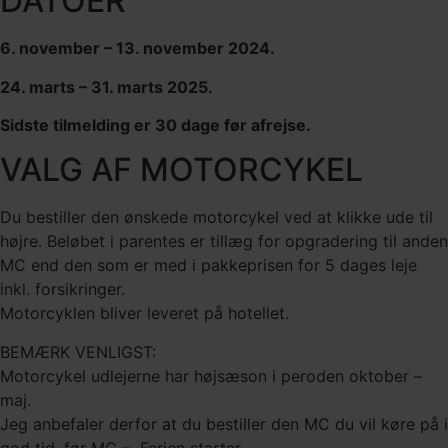
DATOER
6. november – 13. november 2024.
24. marts – 31. marts 2025.
Sidste tilmelding er 30 dage før afrejse.
VALG AF MOTORCYKEL
Du bestiller den ønskede motorcykel ved at klikke ude til
højre. Beløbet i parentes er tillæg for opgradering til anden
MC end den som er med i pakkeprisen for 5 dages leje
inkl. forsikringer.
Motorcyklen bliver leveret på hotellet.
BEMÆRK VENLIGST:
Motorcykel udlejerne har højsæson i peroden oktober –
maj.
Jeg anbefaler derfor at du bestiller den MC du vil køre på i
god tid, før MC – Ferien starter.