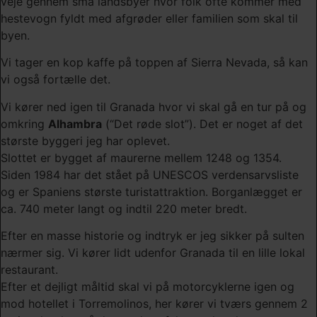
veje gennem små landsbyer hvor folk ofte kommer med
hestevogn fyldt med afgrøder eller familien som skal til
byen.
Vi tager en kop kaffe på toppen af Sierra Nevada, så kan
vi også fortælle det.
Vi kører ned igen til Granada hvor vi skal gå en tur på og
omkring
Alhambra
(“Det røde slot”). Det er noget af det
største byggeri jeg har oplevet.
Slottet er bygget af maurerne mellem 1248 og 1354.
Siden 1984 har det stået på UNESCOS verdensarvsliste
og er Spaniens største turistattraktion. Borganlægget er
ca. 740 meter langt og indtil 220 meter bredt.
Efter en masse historie og indtryk er jeg sikker på sulten
nærmer sig. Vi kører lidt udenfor Granada til en lille lokal
restaurant.
Efter et dejligt måltid skal vi på motorcyklerne igen og
mod hotellet i Torremolinos, her kører vi tværs gennem 2