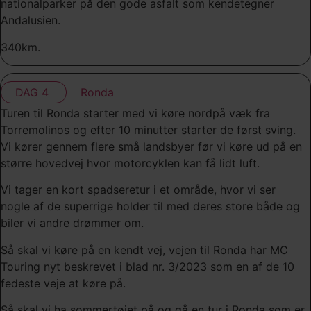
nationalparker på den gode asfalt som kendetegner
Andalusien.
340km.
DAG 4
Ronda
Turen til Ronda starter med vi køre nordpå væk fra
Torremolinos og efter 10 minutter starter de først sving.
Vi kører gennem flere små landsbyer før vi køre ud på en
større hovedvej hvor motorcyklen kan få lidt luft.
Vi tager en kort spadseretur i et område, hvor vi ser
nogle af de superrige holder til med deres store både og
biler vi andre drømmer om.
Så skal vi køre på en kendt vej, vejen til Ronda har MC
Touring nyt beskrevet i blad nr. 3/2023 som en af de 10
fedeste veje at køre på.
Så skal vi ha sommertøjet på og gå en tur i Ronda som er