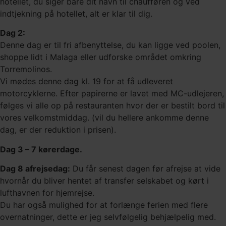
hotellet, du siger bare dit navn til chaufføren og ved
indtjekning på hotellet, alt er klar til dig.
Dag 2:
Denne dag er til fri afbenyttelse, du kan ligge ved poolen,
shoppe lidt i Malaga eller udforske området omkring
Torremolinos.
Vi mødes denne dag kl. 19 for at få udleveret
motorcyklerne. Efter papirerne er lavet med MC-udlejeren,
følges vi alle op på restauranten hvor der er bestilt bord til
vores velkomstmiddag. (vil du hellere ankomme denne
dag, er der reduktion i prisen).
Dag 3 – 7 kørerdage.
Dag 8 afrejsedag:
Du får senest dagen før afrejse at vide
hvornår du bliver hentet af transfer selskabet og kørt i
lufthavnen for hjemrejse.
Du har også mulighed for at forlænge ferien med flere
overnatninger, dette er jeg selvfølgelig behjælpelig med.