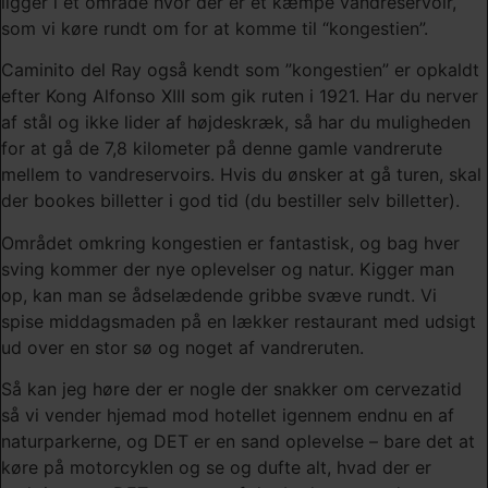
ligger i et område hvor der er et kæmpe vandreservoir,
som vi køre rundt om for at komme til “kongestien”.
Caminito del Ray også kendt som ”kongestien” er opkaldt
efter Kong Alfonso XIII som gik ruten i 1921. Har du nerver
af stål og ikke lider af højdeskræk, så har du muligheden
for at gå de 7,8 kilometer på denne gamle vandrerute
mellem to vandreservoirs. Hvis du ønsker at gå turen, skal
der bookes billetter i god tid (du bestiller selv billetter).
Området omkring kongestien er fantastisk, og bag hver
sving kommer der nye oplevelser og natur. Kigger man
op, kan man se ådselædende gribbe svæve rundt. Vi
spise middagsmaden på en lækker restaurant med udsigt
ud over en stor sø og noget af vandreruten.
Så kan jeg høre der er nogle der snakker om cervezatid
så vi vender hjemad mod hotellet igennem endnu en af
naturparkerne, og DET er en sand oplevelse – bare det at
køre på motorcyklen og se og dufte alt, hvad der er