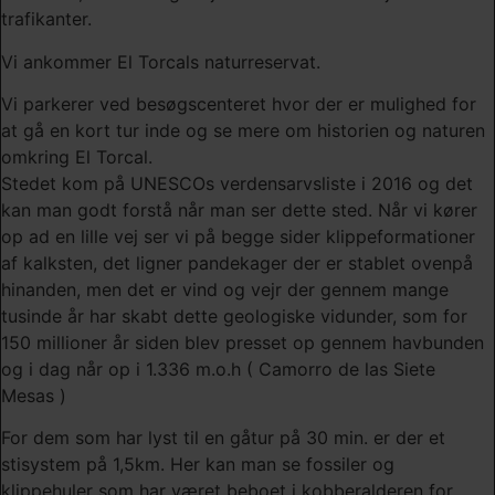
trafikanter.
Vi ankommer El Torcals naturreservat.
Vi parkerer ved besøgscenteret hvor der er mulighed for
at gå en kort tur inde og se mere om historien og naturen
omkring El Torcal.
Stedet kom på UNESCOs verdensarvsliste i 2016 og det
kan man godt forstå når man ser dette sted. Når vi kører
op ad en lille vej ser vi på begge sider klippeformationer
af kalksten, det ligner pandekager der er stablet ovenpå
hinanden, men det er vind og vejr der gennem mange
tusinde år har skabt dette geologiske vidunder, som for
150 millioner år siden blev presset op gennem havbunden
og i dag når op i 1.336 m.o.h ( Camorro de las Siete
Mesas )
For dem som har lyst til en gåtur på 30 min. er der et
stisystem på 1,5km. Her kan man se fossiler og
klippehuler som har været beboet i kobberalderen for