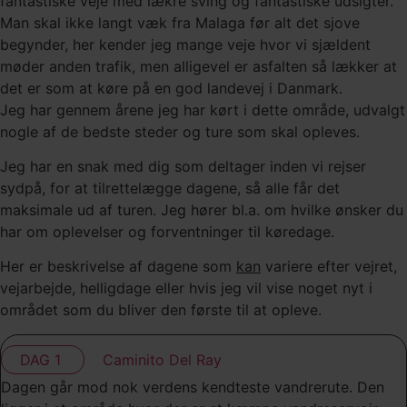
fantastiske veje med lækre sving og fantastiske udsigter.
Man skal ikke langt væk fra Malaga før alt det sjove
begynder, her kender jeg mange veje hvor vi sjældent
møder anden trafik, men alligevel er asfalten så lækker at
det er som at køre på en god landevej i Danmark.
Jeg har gennem årene jeg har kørt i dette område, udvalgt
nogle af de bedste steder og ture som skal opleves.
Jeg har en snak med dig som deltager inden vi rejser
sydpå, for at tilrettelægge dagene, så alle får det
maksimale ud af turen. Jeg hører bl.a. om hvilke ønsker du
har om oplevelser og forventninger til køredage.
Her er beskrivelse af dagene som
kan
variere efter vejret,
vejarbejde, helligdage eller hvis jeg vil vise noget nyt i
området som du bliver den første til at opleve.
DAG 1
Caminito Del Ray
Dagen går mod nok verdens kendteste vandrerute. Den