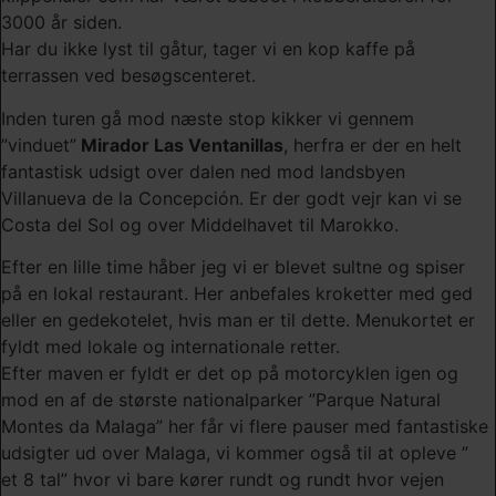
3000 år siden.
Har du ikke lyst til gåtur, tager vi en kop kaffe på
terrassen ved besøgscenteret.
Inden turen gå mod næste stop kikker vi gennem
”vinduet”
Mirador Las Ventanillas
, herfra er der en helt
fantastisk udsigt over dalen ned mod landsbyen
Villanueva de la Concepción. Er der godt vejr kan vi se
Costa del Sol og over Middelhavet til Marokko.
Efter en lille time håber jeg vi er blevet sultne og spiser
på en lokal restaurant. Her anbefales kroketter med ged
eller en gedekotelet, hvis man er til dette. Menukortet er
fyldt med lokale og internationale retter.
Efter maven er fyldt er det op på motorcyklen igen og
mod en af de største nationalparker ”Parque Natural
Montes da Malaga” her får vi flere pauser med fantastiske
udsigter ud over Malaga, vi kommer også til at opleve ”
et 8 tal” hvor vi bare kører rundt og rundt hvor vejen