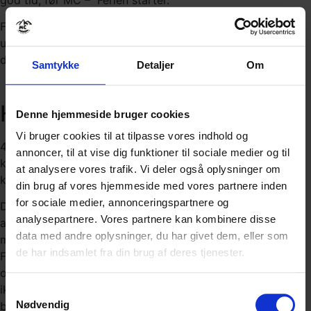
Finder du ikke den MC du ønsker at køre på i kolonnen
ude til højre, så endelig kontakt mig, så hjælper jeg med
dette.
Samtykke
Detaljer
Om
HOTELBESKRIVELSE
Denne hjemmeside bruger cookies
Vi bruger cookies til at tilpasse vores indhold og
4* Lejlighedshotel med eget køkken. Her kan du lave en
annoncer, til at vise dig funktioner til sociale medier og til
kop kaffe på værelset eller snuppe kolde drikke fra
at analysere vores trafik. Vi deler også oplysninger om
køleskabet og nyde solnedgangen fra terrassen / altanen.
din brug af vores hjemmeside med vores partnere inden
for sociale medier, annonceringspartnere og
Dette hotel har jeg brugt fra den først rejse jeg har
analysepartnere. Vores partnere kan kombinere disse
arrangeret med deltagere, hotellet er udvalgt blandt
data med andre oplysninger, du har givet dem, eller som
mange andre i Torremolinos og Fuengirola.
de har indsamlet fra din brug af deres tjenester.
Flere af de store rejseselskaber bruger også dette hotel
om sommeren, men i de perioder vi bor der, mærker vi
ikke det er et turisthotel. Der er god plads til at finde et
Samtykkevalg
Nødvendig
bord og nyde sin morgenmad, som er én af grundene til