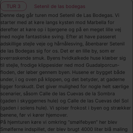
TUR 3
Setenil de las bodegas
Denne dag går turen mod Setenil de Las Bodegas. Vi
starter med at køre langs kysten mod Marbella for
derefter at køre op i bjergene og på en meget lille vej
med nogle fantastiske sving. Efter at have passeret
adskillige stejle veje og hårnålesving, åbenbarer Setenil
de las Bodegas sig for os. Det er en lille by, som er
overraskende smuk. Byens hvidkalkede huse klæber sig
til stejle, frodige klippesider ned mod Guadalporcun-
floden, der løber gennem byen. Husene er bygget både
under, i og oven på klippen, og det betyder, at gaderne
ligger forskudt. Det giver mulighed for nogle helt særlige
scenarier, såsom Calle de las Cuevas de la Sombra
(gaden i skyggernes hule) og Calle de las Cuevas del Sol
(gaden i solens hule). Vi spiser frokost i byen og strækker
benene, før vi kører hjemover.
På hjemturen køre vi omkring “smølfebyen” her blev
Smølferne indspillet, der blev brugt 4000 liter blå maling