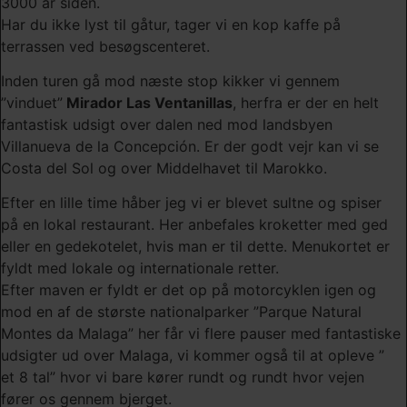
3000 år siden.
Har du ikke lyst til gåtur, tager vi en kop kaffe på
terrassen ved besøgscenteret.
Inden turen gå mod næste stop kikker vi gennem
”vinduet”
Mirador Las Ventanillas
, herfra er der en helt
fantastisk udsigt over dalen ned mod landsbyen
Villanueva de la Concepción. Er der godt vejr kan vi se
Costa del Sol og over Middelhavet til Marokko.
Efter en lille time håber jeg vi er blevet sultne og spiser
på en lokal restaurant. Her anbefales kroketter med ged
eller en gedekotelet, hvis man er til dette. Menukortet er
fyldt med lokale og internationale retter.
Efter maven er fyldt er det op på motorcyklen igen og
mod en af de største nationalparker ”Parque Natural
Montes da Malaga” her får vi flere pauser med fantastiske
udsigter ud over Malaga, vi kommer også til at opleve ”
et 8 tal” hvor vi bare kører rundt og rundt hvor vejen
fører os gennem bjerget.