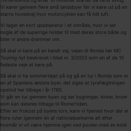
Vi kører gennem flere små landsbyer før vi køre ud på en
større hovedvej hvor motorcyklen kan få lidt luft.
Vi tager en kort spadseretur i et område, hvor vi ser
nogle af de superrige holder til med deres store både og
biler vi andre drømmer om.
Så skal vi køre på en kendt vej, vejen til Ronda har MC
Touring nyt beskrevet i blad nr. 3/2023 som en af de 10
fedeste veje at køre på.
Så skal vi ha sommertøjet på og gå en tur i Ronda som er
en af Spaniens ældste byer, det siges at tyrefægtningen
opstod her tilbage i år 1785.
Vi går en tur gennem byen og ser bygninger, kirker, broer
som kan dateres tilbage til Romertiden.
Efter en frokost på byens torv, køre vi hjemad hvor der er
flere ruter igennem én af nationalparkerne alt efter
hvornår vi vil være hjemme igen ved poolen med en kold