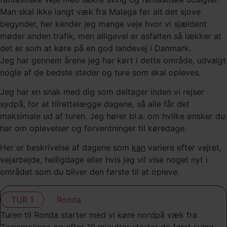
Man skal ikke langt væk fra Malaga før alt det sjove
begynder, her kender jeg mange veje hvor vi sjældent
møder anden trafik, men alligevel er asfalten så lækker at
det er som at køre på en god landevej i Danmark.
Jeg har gennem årene jeg har kørt i dette område, udvalgt
nogle af de bedste steder og ture som skal opleves.
Jeg har en snak med dig som deltager inden vi rejser
sydpå, for at tilrettelægge dagene, så alle får det
maksimale ud af turen. Jeg hører bl.a. om hvilke ønsker du
har om oplevelser og forventninger til køredage.
Her er beskrivelse af dagene som
kan
variere efter vejret,
vejarbejde, helligdage eller hvis jeg vil vise noget nyt i
området som du bliver den første til at opleve.
TUR 1
Ronda
Turen til Ronda starter med vi køre nordpå væk fra
Torremolinos og efter 10 minutter starter de først sving.