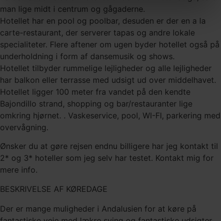
man lige midt i centrum og gågaderne.
Hotellet har en pool og poolbar, desuden er der en a la
carte-restaurant, der serverer tapas og andre lokale
specialiteter. Flere aftener om ugen byder hotellet også på
underholdning i form af dansemusik og shows.
Hotellet tilbyder rummelige lejligheder og alle lejligheder
har balkon eller terrasse med udsigt ud over middelhavet.
Hotellet ligger 100 meter fra vandet på den kendte
Bajondillo strand, shopping og bar/restauranter lige
omkring hjørnet. . Vaskeservice, pool, WI-FI, parkering med
overvågning.
Ønsker du at gøre rejsen endnu billigere har jeg kontakt til
2* og 3* hoteller som jeg selv har testet. Kontakt mig for
mere info.
BESKRIVELSE AF KØREDAGE
Der er mange muligheder i Andalusien for at køre på
fantastiske veje med lækre sving og fantastiske udsigter.