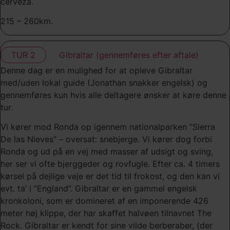
cerveza.
215 – 260km.
TUR 2
Gibraltar (gennemføres efter aftale)
Denne dag er en mulighed for at opleve Gibraltar
med/uden lokal guide (Jonathan snakker engelsk) og
gennemføres kun hvis alle deltagere ønsker at køre denne
tur.
Vi kører mod Ronda op igennem nationalparken ”Sierra
De las Nieves” – oversat: snebjerge. Vi kører dog forbi
Ronda og ud på en vej med masser af udsigt og sving,
her ser vi ofte bjerggeder og rovfugle. Efter ca. 4 timers
kørsel på dejlige veje er det tid til frokost, og den kan vi
evt. ta’ i ”England”. Gibraltar er en gammel engelsk
kronkoloni, som er domineret af en imponerende 426
meter høj klippe, der har skaffet halvøen tilnavnet The
Rock. Gibraltar er kendt for sine vilde berberaber, (der