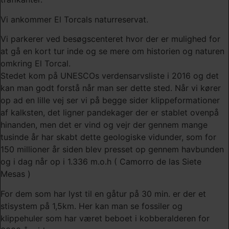
Vi ankommer El Torcals naturreservat.
Vi parkerer ved besøgscenteret hvor der er mulighed for
at gå en kort tur inde og se mere om historien og naturen
omkring El Torcal.
Stedet kom på UNESCOs verdensarvsliste i 2016 og det
kan man godt forstå når man ser dette sted. Når vi kører
op ad en lille vej ser vi på begge sider klippeformationer
af kalksten, det ligner pandekager der er stablet ovenpå
hinanden, men det er vind og vejr der gennem mange
tusinde år har skabt dette geologiske vidunder, som for
150 millioner år siden blev presset op gennem havbunden
og i dag når op i 1.336 m.o.h ( Camorro de las Siete
Mesas )
For dem som har lyst til en gåtur på 30 min. er der et
stisystem på 1,5km. Her kan man se fossiler og
klippehuler som har været beboet i kobberalderen for