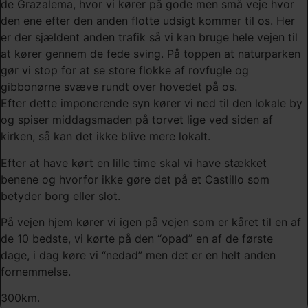
de Grazalema, hvor vi kører på gode men små veje hvor
den ene efter den anden flotte udsigt kommer til os. Her
er der sjældent anden trafik så vi kan bruge hele vejen til
at kører gennem de fede sving. På toppen at naturparken
gør vi stop for at se store flokke af rovfugle og
gibbonørne svæve rundt over hovedet på os.
Efter dette imponerende syn kører vi ned til den lokale by
og spiser middagsmaden på torvet lige ved siden af
kirken, så kan det ikke blive mere lokalt.
Efter at have kørt en lille time skal vi have stækket
benene og hvorfor ikke gøre det på et Castillo som
betyder borg eller slot.
På vejen hjem kører vi igen på vejen som er kåret til en af
de 10 bedste, vi kørte på den “opad” en af de første
dage, i dag køre vi “nedad” men det er en helt anden
fornemmelse.
300km.