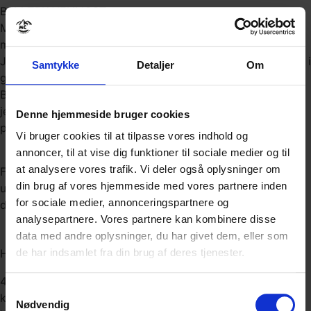
BEMÆRK VENLIGST:
Motorcykel udlejerne har højsæson i peroden oktober –
maj.
Jeg anbefaler derfor at du bestiller den MC du vil køre på i
Samtykke
Detaljer
Om
god tid, helst min. 90 dage før MC – Ferien starter.
Bestiller du den ønskede MC inden de 90 dage, garantere
jeg levering af lige den model du ønsker og giver også
Denne hjemmeside bruger cookies
prisgaranti.
Vi bruger cookies til at tilpasse vores indhold og
annoncer, til at vise dig funktioner til sociale medier og til
at analysere vores trafik. Vi deler også oplysninger om
Finder du ikke den MC du ønsker at køre på i kolonnen
din brug af vores hjemmeside med vores partnere inden
ude til højre, så endelig kontakt mig, så hjælper jeg med
for sociale medier, annonceringspartnere og
dette.
analysepartnere. Vores partnere kan kombinere disse
data med andre oplysninger, du har givet dem, eller som
HOTELBESKRIVELSE
de har indsamlet fra din brug af deres tjenester.
4* Lejlighedshotel med eget køkken. Her kan du lave en
Samtykkevalg
kop kaffe på værelset eller snuppe kolde drikke fra
Nødvendig