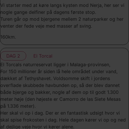
Vi starter med at køre langs kysten mod Nerja, her ser vi
nogle gange delfiner på dagens første stop.
Turen går op mod bjergene mellem 2 naturparker og her
venter der fede veje med masser af sving.
160km.
DAG 2
El Torcal
El Torcals naturreservat ligger i Malaga-provinsen,
For 150 millioner år siden lå hele området under vand,
dækket af Tethyshavet. Voldsomme skift i jordens
overflade skubbede havbunden op, så der blev dannet
både bjerge og bakker, nogle af dem op til godt 1.300
meter høje (den højeste er Camorro de las Siete Mesas
på 1.336 meter).
Her skal vi op i dag. Der er en fantastisk udsigt hvor vi
skal spise frokosten i dag. Hele dagen kører vi op og ned
af dejlige veje hvor vi kører alene.