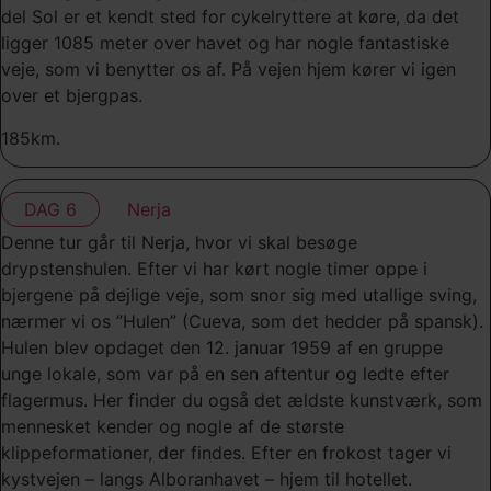
del Sol er et kendt sted for cykelryttere at køre, da det
ligger 1085 meter over havet og har nogle fantastiske
veje, som vi benytter os af. På vejen hjem kører vi igen
over et bjergpas.
185km.
DAG 6
Nerja
Denne tur går til Nerja, hvor vi skal besøge
drypstenshulen. Efter vi har kørt nogle timer oppe i
bjergene på dejlige veje, som snor sig med utallige sving,
nærmer vi os ”Hulen” (Cueva, som det hedder på spansk).
Hulen blev opdaget den 12. januar 1959 af en gruppe
unge lokale, som var på en sen aftentur og ledte efter
flagermus. Her finder du også det ældste kunstværk, som
mennesket kender og nogle af de største
klippeformationer, der findes. Efter en frokost tager vi
kystvejen – langs Alboranhavet – hjem til hotellet.