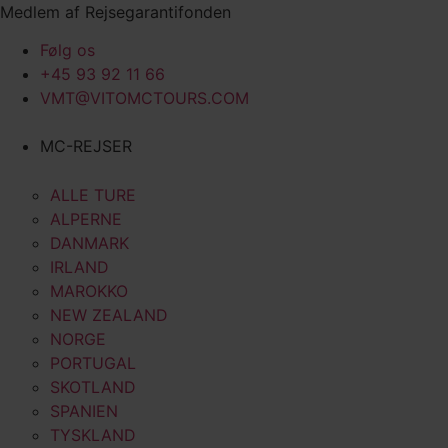
Videre
Medlem af Rejsegarantifonden
til
Følg os
indhold
+45 93 92 11 66
VMT@VITOMCTOURS.COM
MC-REJSER
ALLE TURE
ALPERNE
DANMARK
IRLAND
MAROKKO
NEW ZEALAND
NORGE
PORTUGAL
SKOTLAND
SPANIEN
TYSKLAND