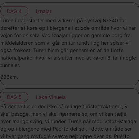
DAG 4
Iznajar
Turen i dag starter med vi kører på kystvej N-340 for
derefter at køre op i bjergene i et øde område hvor vi har
vejen for os selv. Ved Iznajar ligger en gammle borg fra
middelalderen som vi går en tur rundt i og her spiser vi
også frokost. Turen hjem går gennem en af de flotte
nationalparker hvor vi afslutter med at køre i 8-tal i nogle
tunneler.
226km.
DAG 5
Lake Vinuela
På denne tur er der ikke så mange turistattraktioner, vi
skal besøge, men vi skal nærmere se, om vi kan tælle
hvor mange sving, vi runder. Turen går mod Vélez-Malaga
og op i bjergene mod Puerto del sol. I dette område ser
vi hver gang rovfugle svæve højt oppe over os. Puerto