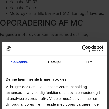
Yamaha MT 07
Yamaha Tracer
Motorcykler til lille kørekort (A2) kan også leveres.
OPGRADERING AF MC
Følgende motorcykler kan leveres mod et tillæg.
BMW F 850 GS
BMW R 1250 GS LC
HD Heritage Softail
HD Pan American
Samtykke
Detaljer
Om
HD Road King
HD Sportster 1200
HD Street Glide
Denne hjemmeside bruger cookies
Honda Africa Twin CRF 1100L
Vi bruger cookies til at tilpasse vores indhold og
Suzuki VSTROM 800 DE
annoncer, til at vise dig funktioner til sociale medier og til
Triumph 900 GT Pro
at analysere vores trafik. Vi deler også oplysninger om
Yamaha MT 09
din brug af vores hjemmeside med vores partnere inden
Yamaha Super Ténéré