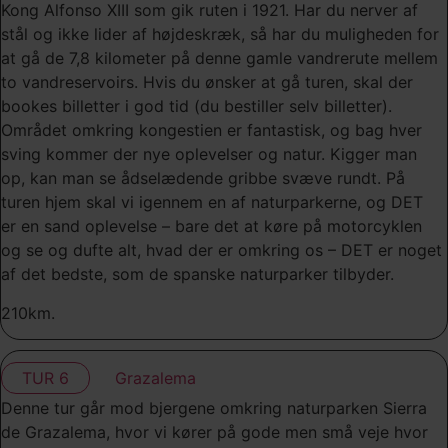
Kong Alfonso XIII som gik ruten i 1921. Har du nerver af
stål og ikke lider af højdeskræk, så har du muligheden for
at gå de 7,8 kilometer på denne gamle vandrerute mellem
to vandreservoirs. Hvis du ønsker at gå turen, skal der
bookes billetter i god tid (du bestiller selv billetter).
Området omkring kongestien er fantastisk, og bag hver
sving kommer der nye oplevelser og natur. Kigger man
op, kan man se ådselædende gribbe svæve rundt. På
turen hjem skal vi igennem en af naturparkerne, og DET
er en sand oplevelse – bare det at køre på motorcyklen
og se og dufte alt, hvad der er omkring os – DET er noget
af det bedste, som de spanske naturparker tilbyder.
210km.
TUR 6
Grazalema
Denne tur går mod bjergene omkring naturparken Sierra
de Grazalema, hvor vi kører på gode men små veje hvor