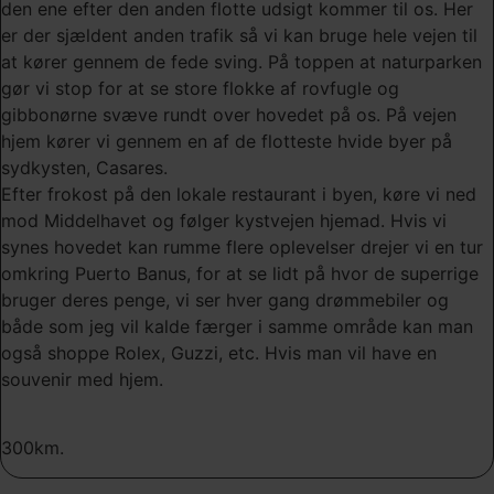
den ene efter den anden flotte udsigt kommer til os. Her
er der sjældent anden trafik så vi kan bruge hele vejen til
at kører gennem de fede sving. På toppen at naturparken
gør vi stop for at se store flokke af rovfugle og
gibbonørne svæve rundt over hovedet på os. På vejen
hjem kører vi gennem en af de flotteste hvide byer på
sydkysten, Casares.
Efter frokost på den lokale restaurant i byen, køre vi ned
mod Middelhavet og følger kystvejen hjemad. Hvis vi
synes hovedet kan rumme flere oplevelser drejer vi en tur
omkring Puerto Banus, for at se lidt på hvor de superrige
bruger deres penge, vi ser hver gang drømmebiler og
både som jeg vil kalde færger i samme område kan man
også shoppe Rolex, Guzzi, etc. Hvis man vil have en
souvenir med hjem.
300km.