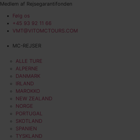
Videre
Medlem af Rejsegarantifonden
til
Følg os
indhold
+45 93 92 11 66
VMT@VITOMCTOURS.COM
MC-REJSER
ALLE TURE
ALPERNE
DANMARK
IRLAND
MAROKKO
NEW ZEALAND
NORGE
PORTUGAL
SKOTLAND
SPANIEN
TYSKLAND