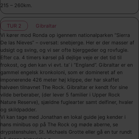
215 – 260km.
TUR 2
Gibraltar
Vi kører mod Ronda op igennem nationalparken ”Sierra
De las Nieves” – oversat: snebjerge. Her er der masser af
udsigt og sving, og vi ser ofte bjerggeder og rovfugle.
Efter ca. 4 timers kørsel på dejlige veje er det tid til
frokost, og den kan vi evt. ta’ i ”England”. Gibraltar er en
gammel engelsk kronkoloni, som er domineret af en
imponerende 426 meter høj klippe, der har skaffet
halvøen tilnavnet The Rock. Gibraltar er kendt for sine
vilde berberaber, (der lever 5 familier i Upper Rock
Nature Reserve), sjældne fuglearter samt delfiner, hvaler
og skildpadder.
Vi kan tage med Jonathan en lokal guide jeg kender i
hans minibus op på The Rock og møde aberne, se
drypstenshulen, St. Michaels Grotte eller gå en tur rundt