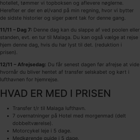
hotellet, tømmer vi topboksen og aflevere nøglerne.
Herefter er der en øl/vand på min regning, hvor vi bytter
de sidste historier og siger pænt tak for denne gang.
11/11 – Dag 7:
Denne dag kan du slappe af ved poolen eller
standen, evt. en tur til Malaga. Du kan også vælge at rejse
hjem denne dag, hvis du har lyst til det. (reduktion i
prisen).
12/11 – Afrejsedag:
Du får senest dagen før afrejse at vide
hvornår du bliver hentet af transfer selskabet og kørt i
lufthavnen for hjemrejse.
HVAD ER MED I PRISEN
Transfer t/r til Malaga lufthavn.
7 overnatninger på Hotel med morgenmad (delt
dobbeltværelse).
Motorcykel leje i 5 dage.
Medkørende guide i 5 dage.