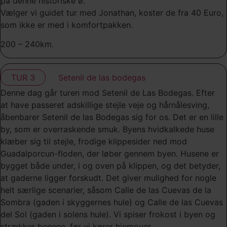
på denne historiske ø.
Vælger vi guidet tur med Jonathan, koster de fra 40 Euro,
som ikke er med i komfortpakken.
200 – 240km.
TUR 3
Setenil de las bodegas
Denne dag går turen mod Setenil de Las Bodegas. Efter
at have passeret adskillige stejle veje og hårnålesving,
åbenbarer Setenil de las Bodegas sig for os. Det er en lille
by, som er overraskende smuk. Byens hvidkalkede huse
klæber sig til stejle, frodige klippesider ned mod
Guadalporcun-floden, der løber gennem byen. Husene er
bygget både under, i og oven på klippen, og det betyder,
at gaderne ligger forskudt. Det giver mulighed for nogle
helt særlige scenarier, såsom Calle de las Cuevas de la
Sombra (gaden i skyggernes hule) og Calle de las Cuevas
del Sol (gaden i solens hule). Vi spiser frokost i byen og
strækker benene, før vi kører hjemover.