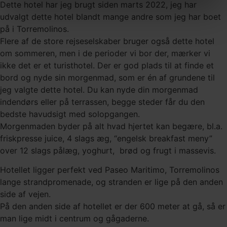
Dette hotel har jeg brugt siden marts 2022, jeg har
udvalgt dette hotel blandt mange andre som jeg har boet
på i Torremolinos.
Flere af de store rejseselskaber bruger også dette hotel
om sommeren, men i de perioder vi bor der, mærker vi
ikke det er et turisthotel. Der er god plads til at finde et
bord og nyde sin morgenmad, som er én af grundene til
jeg valgte dette hotel. Du kan nyde din morgenmad
indendørs eller på terrassen, begge steder får du den
bedste havudsigt med solopgangen.
Morgenmaden byder på alt hvad hjertet kan begære, bl.a.
friskpresse juice, 4 slags æg, “engelsk breakfast meny”
over 12 slags pålæg, yoghurt, brød og frugt i massevis.
Hotellet ligger perfekt ved Paseo Maritimo, Torremolinos
lange strandpromenade, og stranden er lige på den anden
side af vejen.
På den anden side af hotellet er der 600 meter at gå, så er
man lige midt i centrum og gågaderne.