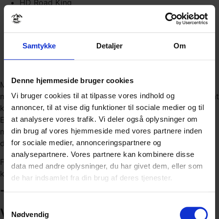
HD Road King
HD Sportster 1200
HD Street Glide
Honda Africa Twin CRF 1100L
Samtykke
Detaljer
Om
Moto Guzzi V100 Mandello
Triumph 900 GT Pro
Yamaha Super Ténéré
Denne hjemmeside bruger cookies
Motorcykel udlejerne har højsæson i peroden oktober –
maj så for at jeg kan garantere du får den MC du ønsker at
Vi bruger cookies til at tilpasse vores indhold og
køre på, skal den bestilles min. 90 dage før rejsen starter.
annoncer, til at vise dig funktioner til sociale medier og til
Efter de 90 dage er der
selvfølgelig
stadigvæk masser af
at analysere vores trafik. Vi deler også oplysninger om
motorcykler at vælge mellem, men det kan forekomme at
din brug af vores hjemmeside med vores partnere inden
du må køre på dit ønske nr. 2 i dit valg af MC.
for sociale medier, annonceringspartnere og
analysepartnere. Vores partnere kan kombinere disse
Finder du ikke den MC du ønsker at køre på, så endelig
data med andre oplysninger, du har givet dem, eller som
kontakt mig, så hjælper jeg med dette.
de har indsamlet fra din brug af deres tjenester.
TILKØB - KOMFORTPAKKE -
Samtykkevalg
VALGFRI
Nødvendig