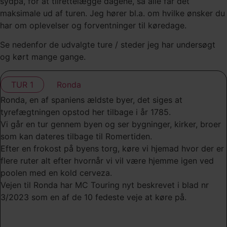
sydpå, for at tilrettelægge dagene, så alle får det
maksimale ud af turen. Jeg hører bl.a. om hvilke ønsker du
har om oplevelser og forventninger til køredage.
Se nedenfor de udvalgte ture / steder jeg har undersøgt
og kørt mange gange.
TUR 1
Ronda
Ronda, en af spaniens ældste byer, det siges at
tyrefægtningen opstod her tilbage i år 1785.
Vi går en tur gennem byen og ser bygninger, kirker, broer
som kan dateres tilbage til Romertiden.
Efter en frokost på byens torg, køre vi hjemad hvor der er
flere ruter alt efter hvornår vi vil være hjemme igen ved
poolen med en kold cerveza.
Vejen til Ronda har MC Touring nyt beskrevet i blad nr
3/2023 som en af de 10 fedeste veje at køre på.