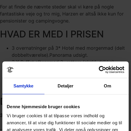
For at finde de nævnte steder skal vi køre på nogle
fantastiske veje og tro mig, Harzen er altså ikke kun for
pensionister og campingvogne.
HVAD ER MED I PRISEN
3 overnatninger på 3* Hotel med morgenmad (delt
dobbeltværelse).Panorama udsigt.
3 X Buffet aftensmad 3- retters (ekskl. drikke)
Fri afbenyttelse af indendørs swimmingpool.
Medkørende guide i 2 dage.
Gratis parkering på hotellet, i kælder.
Samtykke
Detaljer
Om
Mulighed for vask af motorcykel.
DATOER
Denne hjemmeside bruger cookies
3. maj – 6. maj 2024
Vi bruger cookies til at tilpasse vores indhold og
annoncer, til at vise dig funktioner til sociale medier og til
– sidste tilmelding er 30 dage før afrejse.
at analysere vores trafik. Vi deler også oplysninger om