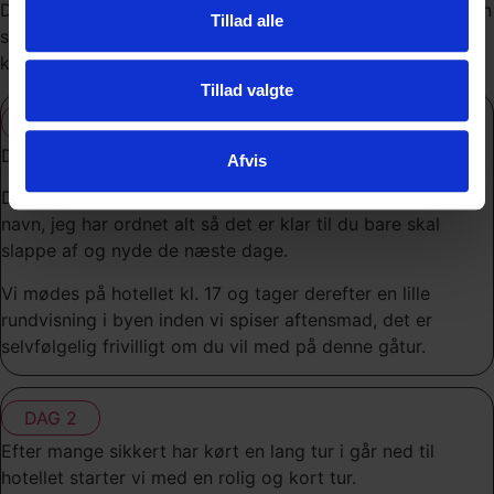
Dagene indeholder varieret kørsel hvor vi også besøger en
Tillad alle
seværdighed, her spiser vi også middagsmaden, som
købes på restaurant eller en butik i nærheden.
Tillad valgte
DAG 1
Denne dag er ankomstdag.
Afvis
Du kan tjekke ind på hotellet fra kl. 15, du siger bare dit
navn, jeg har ordnet alt så det er klar til du bare skal
slappe af og nyde de næste dage.
Vi mødes på hotellet kl. 17 og tager derefter en lille
rundvisning i byen inden vi spiser aftensmad, det er
selvfølgelig frivilligt om du vil med på denne gåtur.
DAG 2
Efter mange sikkert har kørt en lang tur i går ned til
hotellet starter vi med en rolig og kort tur.