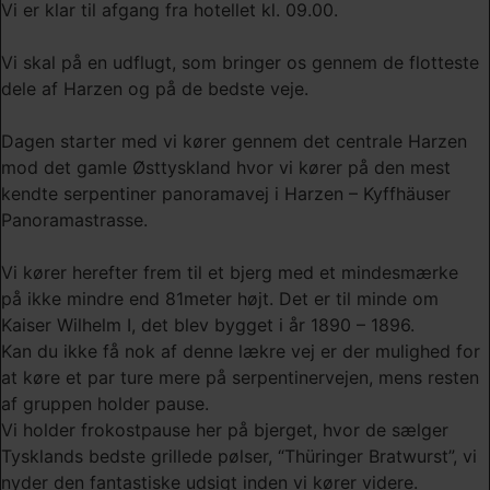
Vi er klar til afgang fra hotellet kl. 09.00.
Vi skal på en udflugt, som bringer os gennem de flotteste
dele af Harzen og på de bedste veje.
Dagen starter med vi kører gennem det centrale Harzen
mod det gamle Østtyskland hvor vi kører på den mest
kendte serpentiner panoramavej i Harzen – Kyffhäuser
Panoramastrasse.
Vi kører herefter frem til et bjerg med et mindesmærke
på ikke mindre end 81meter højt. Det er til minde om
Kaiser Wilhelm I, det blev bygget i år 1890 – 1896.
Kan du ikke få nok af denne lækre vej er der mulighed for
at køre et par ture mere på serpentinervejen, mens resten
af gruppen holder pause.
Vi holder frokostpause her på bjerget, hvor de sælger
Tysklands bedste grillede pølser, “Thüringer Bratwurst”, vi
nyder den fantastiske udsigt inden vi kører videre.