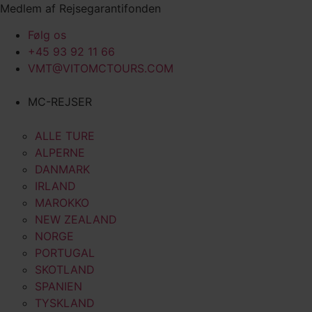
Videre
Medlem af Rejsegarantifonden
til
Følg os
indhold
+45 93 92 11 66
VMT@VITOMCTOURS.COM
MC-REJSER
ALLE TURE
ALPERNE
DANMARK
IRLAND
MAROKKO
NEW ZEALAND
NORGE
PORTUGAL
SKOTLAND
SPANIEN
TYSKLAND