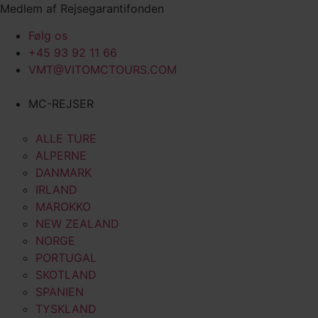
Videre
Medlem af Rejsegarantifonden
til
Følg os
indhold
+45 93 92 11 66
VMT@VITOMCTOURS.COM
MC-REJSER
ALLE TURE
ALPERNE
DANMARK
IRLAND
MAROKKO
NEW ZEALAND
NORGE
PORTUGAL
SKOTLAND
SPANIEN
TYSKLAND