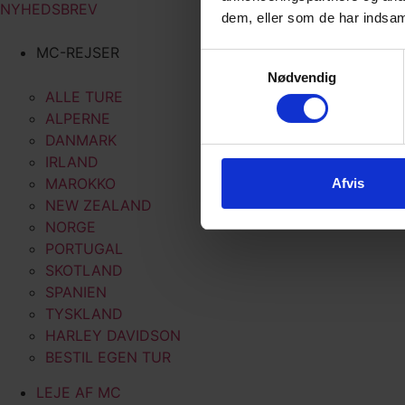
NYHEDSBREV
dem, eller som de har indsaml
MC-REJSER
Samtykkevalg
Nødvendig
ALLE TURE
ALPERNE
DANMARK
IRLAND
MAROKKO
Afvis
NEW ZEALAND
NORGE
PORTUGAL
SKOTLAND
SPANIEN
TYSKLAND
HARLEY DAVIDSON
BESTIL EGEN TUR
LEJE AF MC