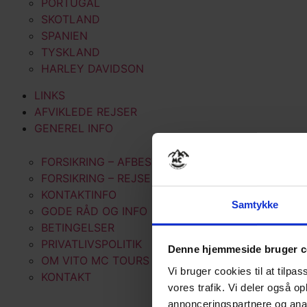
PORTUGAL
SKOTLAND
SPANIEN
TYSKLAND
HARLEY DAVIDSON
LINKS
AFVIKLEDE REJSER
GENEREL INFO
FORSIKRING – AFBESTILLING
FORSIKRING – REJSE
KONTAKTINFO
Samtykke
GODE RÅD OG INFO
BETINGELSER
PRIVATLIVSPOLITIK
Denne hjemmeside bruger c
OM VITO MC TOURS
Vi bruger cookies til at tilpas
KONTAKT
vores trafik. Vi deler også 
annonceringspartnere og anal