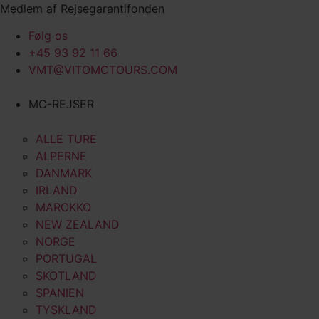
Videre
Medlem af Rejsegarantifonden
til
Følg os
indhold
+45 93 92 11 66
VMT@VITOMCTOURS.COM
MC-REJSER
ALLE TURE
ALPERNE
DANMARK
IRLAND
MAROKKO
NEW ZEALAND
NORGE
PORTUGAL
SKOTLAND
SPANIEN
TYSKLAND