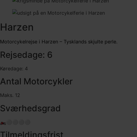
Harzen
Motorcykelrejse i Harzen – Tysklands skjulte perle.
Rejsedage: 6
Køredage: 4
Antal Motorcykler
Maks. 12
Sværhedsgrad
🏍️⚪️⚪️⚪️⚪️
Tilmeldingsfrist