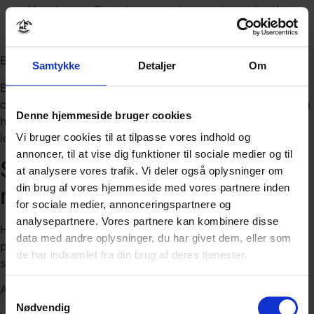
Værelserne:
Store lyse værelser med eget bad/wc
.
Der er sidegruppe og skrivebord.
Byens faciliteter.
Samtykke
Detaljer
Om
Braunlage er en levende ferieby med mange restauranter,
caféer og butikker.
Byens centrum er kun en kort gåtur fra
Denne hjemmeside bruger cookies
hotellet og byder på et væld af muligheder for at nyde
lokale specialiteter og købe souvenirs.
Vi bruger cookies til at tilpasse vores indhold og
annoncer, til at vise dig funktioner til sociale medier og til
Sådan forløber dagene på en
at analysere vores trafik. Vi deler også oplysninger om
din brug af vores hjemmeside med vores partnere inden
motorcykelrejse i Harzen
for sociale medier, annonceringspartnere og
analysepartnere. Vores partnere kan kombinere disse
Hver dag starter i godt selskab med en solid morgenmad
data med andre oplysninger, du har givet dem, eller som
på hotellet, efterfulgt af en briefing om dagens rute og
de har indsamlet fra din brug af deres tjenester.
seværdigheder.
Afgang kl. 9 – Hjemkomst ca. kl. 17
Samtykkevalg
Nødvendig