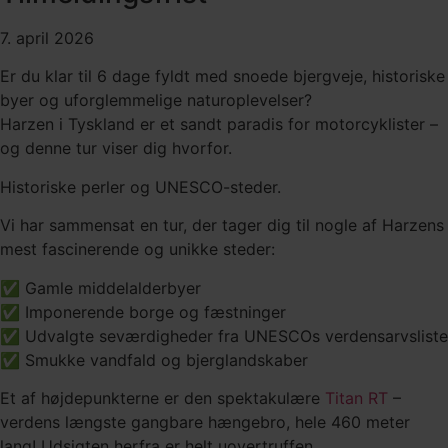
7. april 2026
Er du klar til 6 dage fyldt med snoede bjergveje, historiske
byer og uforglemmelige naturoplevelser?
Harzen i Tyskland er et sandt paradis for motorcyklister –
og denne tur viser dig hvorfor.
Historiske perler og UNESCO-steder.
Vi har sammensat en tur, der tager dig til nogle af Harzens
mest fascinerende og unikke steder:
✅ Gamle middelalderbyer
✅ Imponerende borge og fæstninger
✅ Udvalgte seværdigheder fra UNESCOs verdensarvsliste
✅ Smukke vandfald og bjerglandskaber
Et af højdepunkterne er den spektakulære
Titan RT
–
verdens længste gangbare hængebro, hele 460 meter
lang! Udsigten herfra er helt uovertruffen.