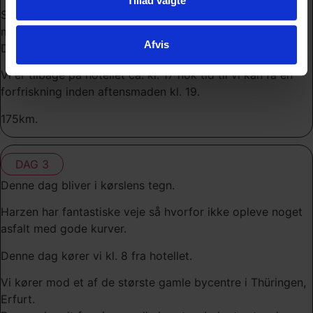
Tillad valgte
Sidste pause i dag er ved et midesværdigt sted, der
markerer den tidligere grænse mellem Vesttyskland og
Afvis
DDR.
Vi er tilbage på hotellet ca. kl. 17 nok tid til vi kan få en
forfriskning inden aftensmaden kl. 19.
175km.
DAG 3
Denne dag bliver i kørslens tegn.
Harzen har fantastiske veje så hvorfor ikke opleve noget
asfalt med gode kurver.
Denne dag kører vi kl. 8 fra hotellet.
Vi kører mod et af de største gamle bycentre i Thüringen,
Erfurt.