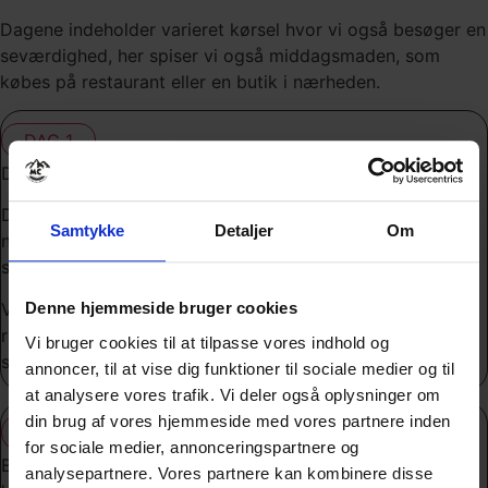
Dagene indeholder varieret kørsel hvor vi også besøger en
seværdighed, her spiser vi også middagsmaden, som
købes på restaurant eller en butik i nærheden.
DAG 1
Denne dag er ankomstdag.
Du kan tjekke ind på hotellet fra kl. 15, du siger bare dit
Samtykke
Detaljer
Om
navn, jeg har ordnet alt så det er klar til du bare skal
slappe af og nyde de næste dage.
Vi mødes på hotellet kl. 17 og tager derefter en lille
Denne hjemmeside bruger cookies
rundvisning i byen inden vi spiser aftensmad, det er
Vi bruger cookies til at tilpasse vores indhold og
selvfølgelig frivilligt om du vil med på denne gåtur.
annoncer, til at vise dig funktioner til sociale medier og til
at analysere vores trafik. Vi deler også oplysninger om
din brug af vores hjemmeside med vores partnere inden
DAG 2
for sociale medier, annonceringspartnere og
Efter mange sikkert har kørt en lang tur i går ned til
analysepartnere. Vores partnere kan kombinere disse