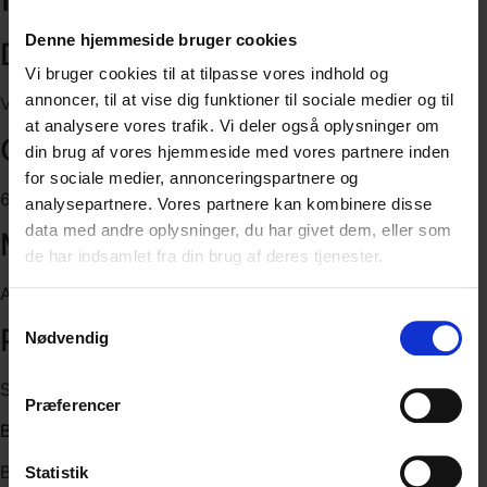
Denne hjemmeside bruger cookies
Destination
Vi bruger cookies til at tilpasse vores indhold og
annoncer, til at vise dig funktioner til sociale medier og til
Verden
at analysere vores trafik. Vi deler også oplysninger om
Gruppe
din brug af vores hjemmeside med vores partnere inden
for sociale medier, annonceringspartnere og
6 - ? motorcykler.
analysepartnere. Vores partnere kan kombinere disse
data med andre oplysninger, du har givet dem, eller som
Motorcykel
de har indsamlet fra din brug af deres tjenester.
Alle modeller
Samtykkevalg
Pris
Nødvendig
Skriv for tilbud.
Præferencer
Bestil jeres egen Motorcykel tur –
Her
Bestil jeres egen Motorcykel tur med Vito MC Tours.
Statistik