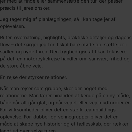
jer med at finde eller sammensætte den tur, der passer
præcis til jeres ønsker.
Jeg tager mig af planlægningen, så i kan tage jer af
oplevelsen.
Ruter, overnatning, highlights, praktiske detaljer og dagens
flow – det sørger jeg for. I skal bare møde op, sætte jer i
sadlen og nyde turen. Den tryghed gør, at I kan fokusere
på det, en motorcykelrejse handler om: samvær, frihed og
de store åbne veje.
En rejse der styrker relationer.
Når man rejser som gruppe, sker der noget med
relationerne. Man lærer hinanden at kende på en ny måde,
både når alt går glat, og når vejret eller vejen udfordrer én.
For virksomheder bliver det en stærk teambuildings
oplevelse. For klubber og vennegrupper bliver det en
måde at skabe nye historier og et fællesskab, der rækker
langt ud over selve turen.