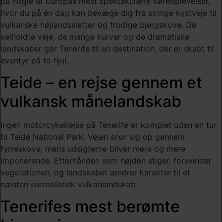
på nogle af Europas mest spektakulære køreoplevelser,
hvor du på én dag kan bevæge dig fra solrige kystveje til
vulkanske højlandssletter og frodige bjergskove. De
velholdte veje, de mange kurver og de dramatiske
landskaber gør Tenerife til en destination, der er skabt til
eventyr på to hjul.
Teide – en rejse gennem et
vulkansk månelandskab
Ingen motorcykelrejse på Tenerife er komplet uden en tur
til
Teide National Park
. Vejen snor sig op gennem
fyrreskove, mens udsigterne bliver mere og mere
imponerende. Efterhånden som højden stiger, forsvinder
vegetationen, og landskabet ændrer karakter til et
næsten surrealistisk vulkanlandskab.
Tenerifes mest berømte