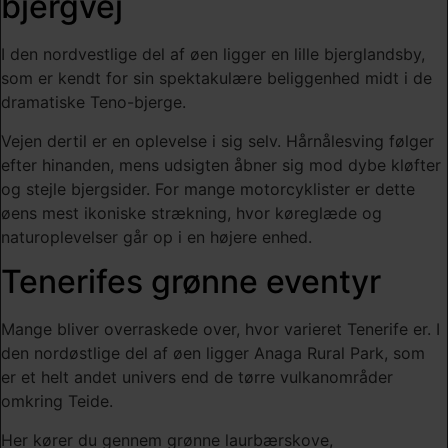
bjergvej
I den nordvestlige del af øen ligger en lille bjerglandsby,
som er kendt for sin spektakulære beliggenhed midt i de
dramatiske Teno-bjerge.
Vejen dertil er en oplevelse i sig selv. Hårnålesving følger
efter hinanden, mens udsigten åbner sig mod dybe kløfter
og stejle bjergsider. For mange motorcyklister er dette
øens mest ikoniske strækning, hvor køreglæde og
naturoplevelser går op i en højere enhed.
Tenerifes grønne eventyr
Mange bliver overraskede over, hvor varieret Tenerife er. I
den nordøstlige del af øen ligger
Anaga Rural Park
, som
er et helt andet univers end de tørre vulkanområder
omkring Teide.
Her kører du gennem grønne laurbærskove,