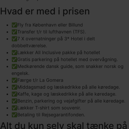
Hvad er med i prisen
✅Fly fra København eller Billund
✅Transfer t/r til lufthavnen (TFS).
✅7 X overnatninger på 3* Hotel i delt
dobbeltværelse.
✅Lækker All Inclusive pakke på hotellet
✅Gratis parkering på hotellet med overvågning.
✅Medkørende dansk guide, som snakker norsk og
engelsk.
✅Færge t/r La Gomera
✅Middagsmad og læskedrikke på alle køredage.
✅Kaffe, kage og læskedrikke på alle køredage.
✅Benzin, parkering og vejafgifter på alle køredage.
✅Lækker T-shirt som souvenir.
✅Betaling til Rejsegarantifonden.
Alt du kun selv skal tænke på