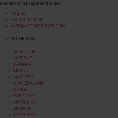
Videre
Medlem af Rejsegarantifonden
til
Følg os
indhold
+45 93 92 11 66
VMT@VITOMCTOURS.COM
MC-REJSER
ALLE TURE
ALPERNE
DANMARK
IRLAND
MAROKKO
NEW ZEALAND
NORGE
PORTUGAL
SKOTLAND
SPANIEN
TYSKLAND