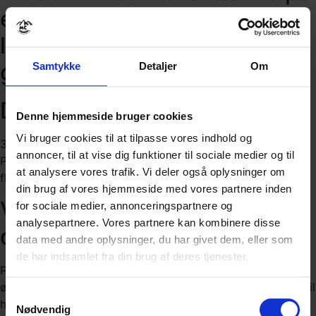
er: leje af MC og
lommepenge, resten har
guiden ordnet.
Samtykke
Detaljer
Om
Dato
Denne hjemmeside bruger cookies
Vi bruger cookies til at tilpasse vores indhold og
3. januar – 10. januar 2027.
annoncer, til at vise dig funktioner til sociale medier og til
Prisen gælder frem til 23. juli eller så længe der er ledige
at analysere vores trafik. Vi deler også oplysninger om
flypladser.
din brug af vores hjemmeside med vores partnere inden
Vælg din motorcykel – nemt
for sociale medier, annonceringspartnere og
analysepartnere. Vores partnere kan kombinere disse
og sikkert
data med andre oplysninger, du har givet dem, eller som
de har indsamlet fra din brug af deres tjenester.
På denne Motorcykelferie på Tenerife, skal du bestille, din
ønskede motorcykel ved at klikke på modellen i menuen til
Samtykkevalg
højre.
Nødvendig