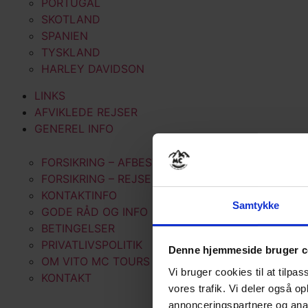
PORTUGAL
SKOTLAND
SPANIEN
TYSKLAND
HARLEY DAVIDSON
LINKS
AFVIKLEDE REJSER
GENEREL INFO
FORSIKRING – AFBESTILLING
FORSIKRING – REJSE
KONTAKTINFO
Samtykke
GODE RÅD OG INFO
BETINGELSER
PRIVATLIVSPOLITIK
Denne hjemmeside bruger c
OM VITO MC TOURS
Vi bruger cookies til at tilpas
KONTAKT
vores trafik. Vi deler også 
annonceringspartnere og anal