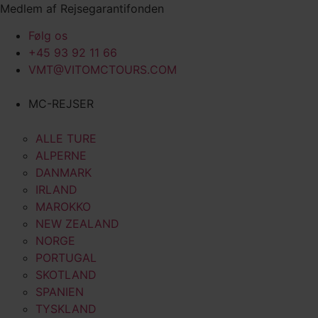
Videre
Medlem af Rejsegarantifonden
til
Følg os
indhold
+45 93 92 11 66
VMT@VITOMCTOURS.COM
MC-REJSER
ALLE TURE
ALPERNE
DANMARK
IRLAND
MAROKKO
NEW ZEALAND
NORGE
PORTUGAL
SKOTLAND
SPANIEN
TYSKLAND