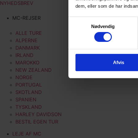
NYHEDSBREV
dem, eller som de har indsaml
MC-REJSER
Samtykkevalg
Nødvendig
ALLE TURE
ALPERNE
DANMARK
IRLAND
MAROKKO
Afvis
NEW ZEALAND
NORGE
PORTUGAL
SKOTLAND
SPANIEN
TYSKLAND
HARLEY DAVIDSON
BESTIL EGEN TUR
LEJE AF MC