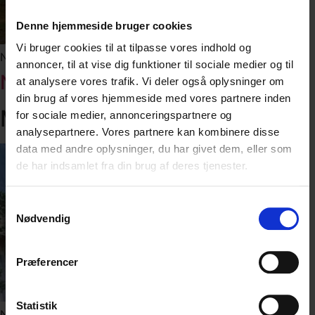
Denne hjemmeside bruger cookies
Vi bruger cookies til at tilpasse vores indhold og
New Zealand
annoncer, til at vise dig funktioner til sociale medier og til
New Zealand 2027
at analysere vores trafik. Vi deler også oplysninger om
din brug af vores hjemmeside med vores partnere inden
MC-REJSER I NORGE
for sociale medier, annonceringspartnere og
analysepartnere. Vores partnere kan kombinere disse
data med andre oplysninger, du har givet dem, eller som
de har indsamlet fra din brug af deres tjenester.
Samtykkevalg
Nødvendig
Præferencer
Statistik
Norge