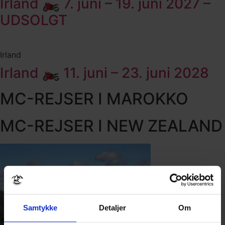
Irland 🏍️ 7. juni – 19. juni 2027 –
UDSOLGT
Irland
Irland 🏍️ 11. juni – 23. juni 2028
MC-REJSER I MAROKKO
MC-REJSER I NEW ZEALAND
Samtykke
Detaljer
Om