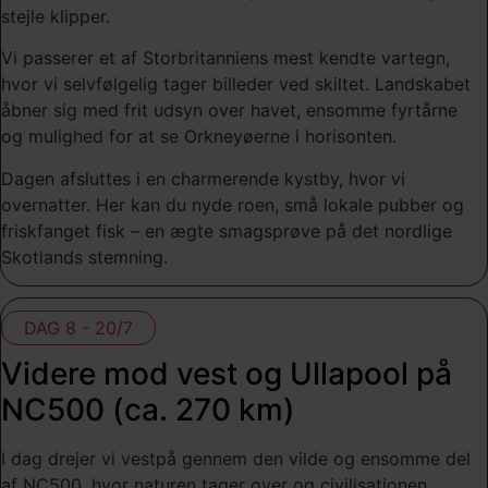
stejle klipper.
Vi passerer et af Storbritanniens mest kendte vartegn,
hvor vi selvfølgelig tager billeder ved skiltet. Landskabet
åbner sig med frit udsyn over havet, ensomme fyrtårne
og mulighed for at se Orkneyøerne i horisonten.
Dagen afsluttes i en charmerende kystby, hvor vi
overnatter. Her kan du nyde roen, små lokale pubber og
friskfanget fisk – en ægte smagsprøve på det nordlige
Skotlands stemning.
DAG 8 - 20/7
Videre mod vest og Ullapool på
NC500 (ca. 270 km)
I dag drejer vi vestpå gennem den vilde og ensomme del
af NC500, hvor naturen tager over og civilisationen