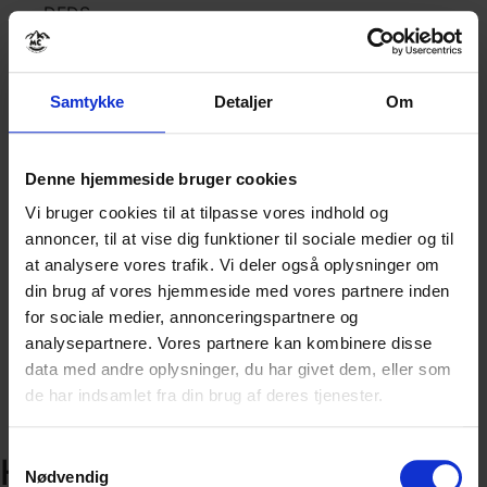
DFDS.
✅Indvendig lugar i delt 2-mands kahyt med
køjeseng. Forskellige opgraderinger kan bestilles
mod et tillæg.
Samtykke
Detaljer
Om
✅2 X Buffet af aftensmad og morgenmad på
færgeoverfarten Holland - England t/r.
✅8 X overnatninger på 3-4* Hoteller med
Denne hjemmeside bruger cookies
morgenmad (delt dobbeltværelse) i Skotland.
Vi bruger cookies til at tilpasse vores indhold og
Enkeltværelse kan bestilles.
annoncer, til at vise dig funktioner til sociale medier og til
✅2 X overnatninger på 3-4* Hoteller med
at analysere vores trafik. Vi deler også oplysninger om
morgenmad (delt dobbeltværelse) i Holland.
din brug af vores hjemmeside med vores partnere inden
Enkeltværelse kan bestilles.
for sociale medier, annonceringspartnere og
✅Medkørende guide i 12 dage.
analysepartnere. Vores partnere kan kombinere disse
✅Mulighed for at følges med guiden rundt i
data med andre oplysninger, du har givet dem, eller som
Edinburgh på dag 4.
de har indsamlet fra din brug af deres tjenester.
✅Entre til Eilean Donan Castle.
✅Bidrag til Rejsegarantifonden.
Samtykkevalg
Hvad er ikke med i prisen
Nødvendig