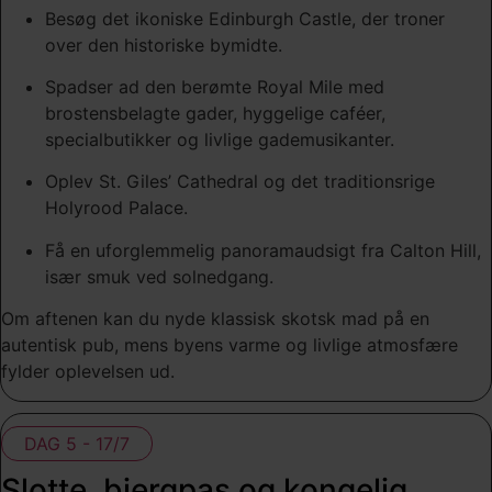
Besøg det ikoniske Edinburgh Castle, der troner
over den historiske bymidte.
Spadser ad den berømte Royal Mile med
brostensbelagte gader, hyggelige caféer,
specialbutikker og livlige gademusikanter.
Oplev St. Giles’ Cathedral og det traditionsrige
Holyrood Palace.
Få en uforglemmelig panoramaudsigt fra Calton Hill,
især smuk ved solnedgang.
Om aftenen kan du nyde klassisk skotsk mad på en
autentisk pub, mens byens varme og livlige atmosfære
fylder oplevelsen ud.
DAG 5 - 17/7
Slotte, bjergpas og kongelig