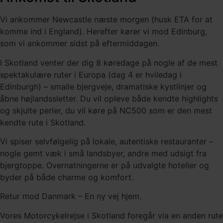
Vi ankommer Newcastle næste morgen (husk ETA for at
komme ind i England). Herefter kører vi mod Edinburg,
som vi ankommer sidst på eftermiddagen.
I Skotland venter der dig 8 køredage på nogle af de mest
spektakulære ruter i Europa (dag 4 er hviledag i
Edinburgh) – smalle bjergveje, dramatiske kystlinjer og
åbne højlandssletter. Du vil opleve både kendte highlights
og skjulte perler, du vil køre på NC500 som er den mest
kendte rute i Skotland.
Vi spiser selvfølgelig på lokale, autentiske restauranter –
nogle gemt væk i små landsbyer, andre med udsigt fra
bjergtoppe. Overnatningerne er på udvalgte hoteller og
byder på både charme og komfort.
Retur mod Danmark – En ny vej hjem.
Vores Motorcykelrejse i Skotland foregår via en anden rute