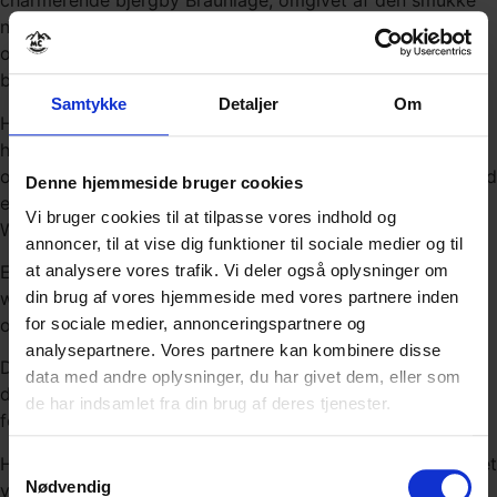
charmerende bjergby Braunlage, omgivet af den smukke
natur i Harzen. Hotellet er et ideelt udgangspunkt for
oplevelser i området og ligger kun få kilometer fra den
berømte nationalpark.
Samtykke
Detaljer
Om
Hotellet tilbyder komfortable værelser med egen balkon,
hvor du kan nyde udsigten over byen og de
omkringliggende omgivelser. Alle værelser er udstyret med
Denne hjemmeside bruger cookies
eget badeværelse, fladskærms-tv, værdiboks samt gratis
Vi bruger cookies til at tilpasse vores indhold og
Wi-Fi.
annoncer, til at vise dig funktioner til sociale medier og til
Efter en dag på motorcyklen kan du slappe af i hotellets
at analysere vores trafik. Vi deler også oplysninger om
wellnessfaciliteter, som blandt andet omfatter indendørs
din brug af vores hjemmeside med vores partnere inden
og udendørs swimmingpool.
for sociale medier, annonceringspartnere og
analysepartnere. Vores partnere kan kombinere disse
Derudover findes der en hyggelig restaurant og bar, hvor
data med andre oplysninger, du har givet dem, eller som
dagens oplevelser kan deles over et godt måltid eller en
de har indsamlet fra din brug af deres tjenester.
forfriskning.
Hver dag serveres en stor morgen- og aftensbuffet med et
Samtykkevalg
Nødvendig
varieret udvalg af både klassiske, kontinentale og