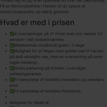
Tilmeld dig nu og få en oplevelse ud over det sædvanlige.
På en Motorcykelferie i Harzen vil du opleve et
motorcykelparadis, du aldrig glemmer.
Hvad er med i prisen
✅4 overnatninger på 3* Hotel med stor lækker 1/2
pension i delt dobbeltværelse.
✅Medkørende lokalkendt guide i 3 dage.
✅Mulighed for at følges med guiden ned til Harzen
på små udvalgte veje, med en overnatning på turen
(egen betaling)..
✅Gratis parkering på hotellet i overvåget
parkeringskælder.
✅Fri benyttelse af hotellets indendørs og udendørs
pool.
✅Fri benyttelse af hotellets fitnessrum.
Mulighed for tilkøb af: