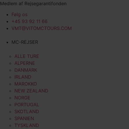
Videre
Medlem af Rejsegarantifonden
til
Følg os
indhold
+45 93 92 11 66
VMT@VITOMCTOURS.COM
MC-REJSER
ALLE TURE
ALPERNE
DANMARK
IRLAND
MAROKKO
NEW ZEALAND
NORGE
PORTUGAL
SKOTLAND
SPANIEN
TYSKLAND